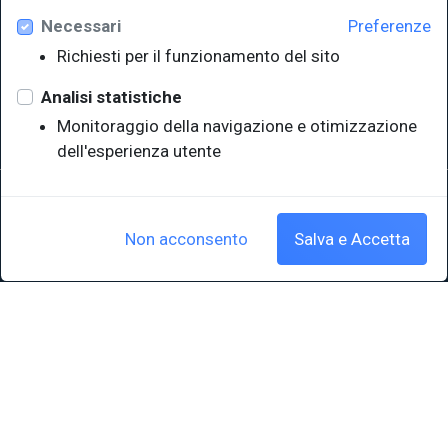
Necessari
Preferenze
Università degli Studi di Trieste
Richiesti per il funzionamento del sito
Sistema Bibliotecario di Ateneo
e Polo museale
Analisi statistiche
EUT in cifre
Monitoraggio della navigazione e otimizzazione
dell'esperienza utente
Sede legale: Università degli Studi di Trieste - Piazzale Europa,1 -
34127, Trieste, Italia
P.IVA 00211830328 - C.F. 80013890324 - P.E.C.: ateneo@pec.units.it
Non acconsento
Salva e Accetta
Cookie policy
|
Crediti