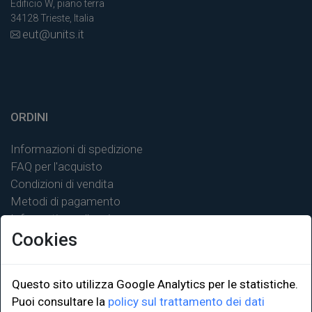
Edificio W, piano terra
34128 Trieste, Italia
eut@units.it
ORDINI
Informazioni di spedizione
FAQ per l'acquisto
Condizioni di vendita
Metodi di pagamento
Informativa sulla privacy
Cookies
Questo sito utilizza Google Analytics per le statistiche.
LINK ISTITUZIONALI
Puoi consultare la
policy sul trattamento dei dati