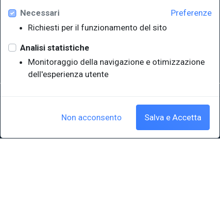
Necessari
Preferenze
Università degli Studi di Trieste
Richiesti per il funzionamento del sito
Sistema Bibliotecario di Ateneo
e Polo museale
Analisi statistiche
EUT in cifre
Monitoraggio della navigazione e otimizzazione
dell'esperienza utente
Sede legale: Università degli Studi di Trieste - Piazzale Europa,1 -
34127, Trieste, Italia
P.IVA 00211830328 - C.F. 80013890324 - P.E.C.: ateneo@pec.units.it
Non acconsento
Salva e Accetta
Cookie policy
|
Crediti