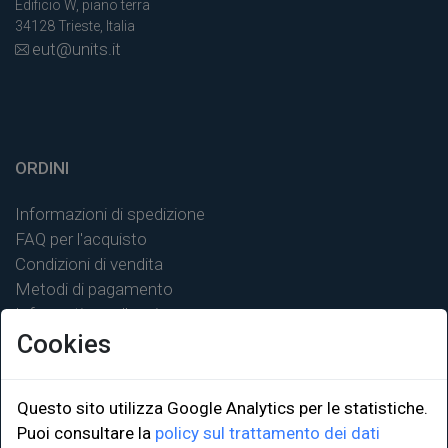
Edificio W, piano terra
34128 Trieste, Italia
eut@units.it
ORDINI
Informazioni di spedizione
FAQ per l'acquisto
Condizioni di vendita
Metodi di pagamento
Informativa sulla privacy
Cookies
Questo sito utilizza Google Analytics per le statistiche.
LINK ISTITUZIONALI
Puoi consultare la
policy sul trattamento dei dati