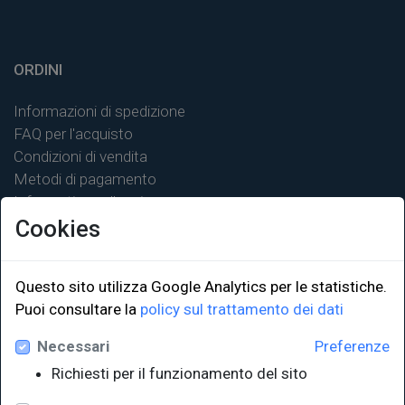
ORDINI
Informazioni di spedizione
FAQ per l'acquisto
Condizioni di vendita
Metodi di pagamento
Informativa sulla privacy
Cookies
Questo sito utilizza Google Analytics per le statistiche.
Puoi consultare la
policy sul trattamento dei dati
LINK ISTITUZIONALI
Necessari
Preferenze
Università degli Studi di Trieste
Richiesti per il funzionamento del sito
Sistema Bibliotecario di Ateneo
e Polo museale