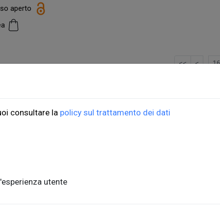
esso aperto
cea
…
<<
<
1
ioni Università di Trieste
ORDINI
uoi consultare la
policy sul trattamento dei dati
do Weiss, 21
Informazioni di spedizio
, piano terra
FAQ per l'acquisto
ste, Italia
Condizioni di vendita
nits.it
Metodi di pagamento
'esperienza utente
Informativa sulla privac