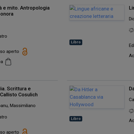
tà e mito. Antropologia
Li
sonora
Di
atro
Libro
Ed
esso aperto
Ac
cea
lia. Scrittura e
Da
Callisto Cosulich
Ca
Spanu, Massimiliano
atro
Libro
Ac
esso aperto