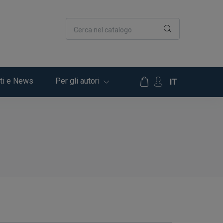
Cerca nel catalogo
ti e News
Per gli autori
IT