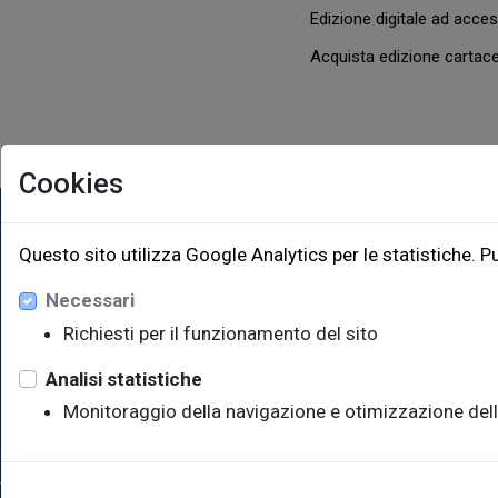
Edizione digitale ad acc
Acquista edizione carta
Cookies
EUT Ediz
Questo sito utilizza Google Analytics per le statistiche. P
Necessari
Via Edoar
Edificio W
Richiesti per il funzionamento del sito
34128 Trie
eut@u
Analisi statistiche
Monitoraggio della navigazione e otimizzazione dell