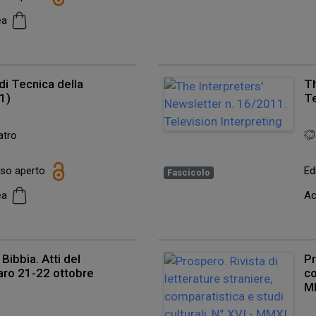
cea
 di Tecnica della
Th
1)
Te
atro
esso aperto
Ed
Fascicolo
cea
Ac
a Bibbia. Atti del
Pr
aro 21-22 ottobre
co
M