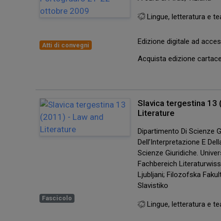
Lingue, letteratura e te
Edizione digitale ad acc
Atti di convegni
Acquista edizione carta
Slavica tergestina 13
Literature
Dipartimento Di Scienze Gi
Dell’Interpretazione E De
Scienze Giuridiche. Univers
Fachbereich Literaturwis
Ljubljani; Filozofska Faku
Slavistiko
Fascicolo
Lingue, letteratura e te