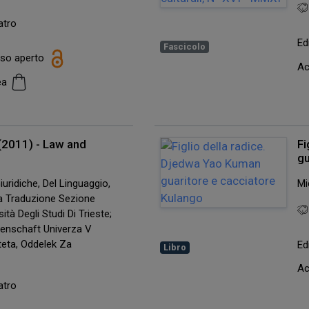
atro
Ed
Fascicolo
esso aperto
Ac
cea
 (2011) - Law and
Fi
gu
uridiche, Del Linguaggio,
Mic
lla Traduzione Sezione
ità Degli Studi Di Trieste;
senschaft Univerza V
lteta, Oddelek Za
Ed
Libro
Ac
atro