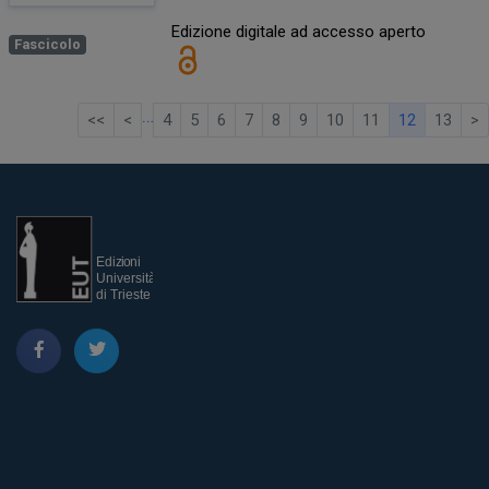
Edizione digitale ad accesso aperto
Fascicolo
…
<<
<
4
5
6
7
8
9
10
11
12
13
>