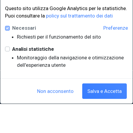
Questo sito utilizza Google Analytics per le statistiche.
Puoi consultare la
policy sul trattamento dei dati
LINK ISTITUZIONALI
Necessari
Preferenze
Università degli Studi di Trieste
Richiesti per il funzionamento del sito
Sistema Bibliotecario di Ateneo
e Polo museale
Analisi statistiche
EUT in cifre
Monitoraggio della navigazione e otimizzazione
dell'esperienza utente
Sede legale: Università degli Studi di Trieste - Piazzale Europa,1 -
34127, Trieste, Italia
P.IVA 00211830328 - C.F. 80013890324 - P.E.C.: ateneo@pec.units.it
Non acconsento
Salva e Accetta
Cookie policy
|
Crediti