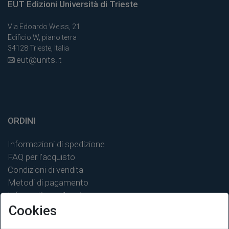
EUT Edizioni Università di Trieste
Via Edoardo Weiss, 21
Edificio W, piano terra
34128 Trieste, Italia
eut@units.it
ORDINI
Informazioni di spedizione
FAQ per l'acquisto
Condizioni di vendita
Metodi di pagamento
Informativa sulla privacy
Cookies