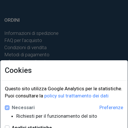
ORDINI
Informazioni di spedizione
FAQ per l'acquisto
Condizioni di vendita
Metodi di pagamento
Informativa sulla privacy
Cookies
Questo sito utilizza Google Analytics per le statistiche.
Puoi consultare la
policy sul trattamento dei dati
LINK ISTITUZIONALI
Necessari
Preferenze
Università degli Studi di Trieste
Richiesti per il funzionamento del sito
Sistema Bibliotecario di Ateneo
e Polo museale
Analisi statistiche