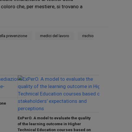
 coloro che, per mestiere, si trovano a
della prevenzione
medici del lavoro
rischio
one
ExPerO. A model to evaluate the quality
ExPerO. Valutazi
of the learning outcome in Higher
dell'esito format
Technical Education courses based on
formazione tecn