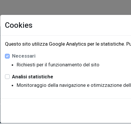
Cookies
EUT Ediz
Questo sito utilizza Google Analytics per le statistiche. P
Necessari
Via Edoar
Edificio W
Richiesti per il funzionamento del sito
34128 Trie
eut@u
Analisi statistiche
Monitoraggio della navigazione e otimizzazione dell
Sede legale: Università degli Studi di Trieste - Piazzale Europ
P.IVA 00211830328 - C.F. 80013890324 - P.E.C.: ateneo@pec