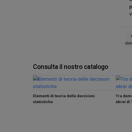
p
v
chim
Consulta il nostro catalogo
che e pratiche
Elementi di teoria delle decisioni
Tra demo
opoguerra
statistiche
ebrei di