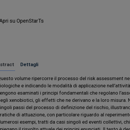
Apri su OpenStarTs
stract
Dettagli
uesto volume ripercorre il processo del risk assessment ne
iologiche e indicando le modalità di applicazione nell’attivit
engono esaminati i principi fondamentali che regolano l’asso
egli xenobiotici, gli effetti che ne derivano e la loro misura
ingoli passi del processo di definizione del rischio, illustra
ratiche di attuazione, con particolare riguardo al reperimento
umerosi esempi, tratti da casi singoli ed eventi collettivi, ch
piegano il risvolto attuale dei principi enunciati. Il testo è de