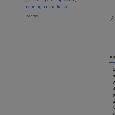
tecnologia e medicina
Condividi
Ab
Q
b
v
d
s
p
N
s