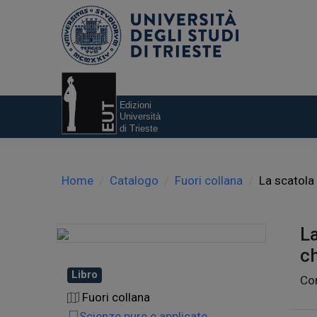
Home
Catalogo
Fuori collana
La scatola 
La
c
Libro
Cor
Fuori collana
Scienze pure e applicate,