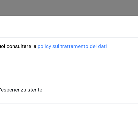
ioni Università di Trieste
ORDINI
uoi consultare la
policy sul trattamento dei dati
do Weiss, 21
Informazioni di spedizio
, piano terra
FAQ per l'acquisto
ste, Italia
Condizioni di vendita
nits.it
Metodi di pagamento
'esperienza utente
Informativa sulla privac
a,1 - 34127, Trieste, Italia
.units.it