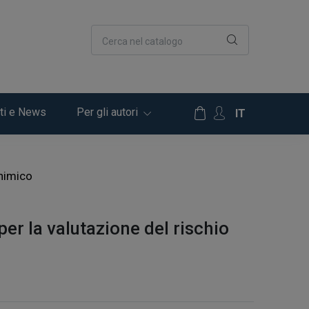
Cerca nel catalogo
ti e News
Per gli autori
IT
chimico
per la valutazione del rischio