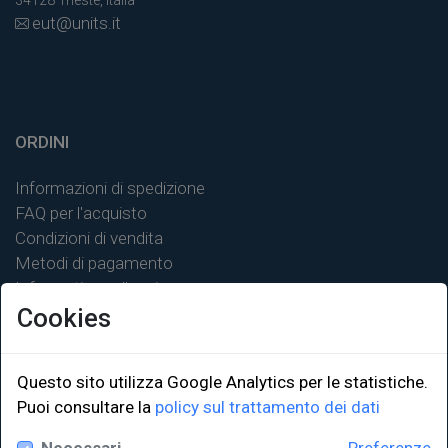
eut@units.it
ORDINI
Informazioni di spedizione
FAQ per l'acquisto
Condizioni di vendita
Metodi di pagamento
Informativa sulla privacy
Cookies
Questo sito utilizza Google Analytics per le statistiche.
LINK ISTITUZIONALI
Puoi consultare la
policy sul trattamento dei dati