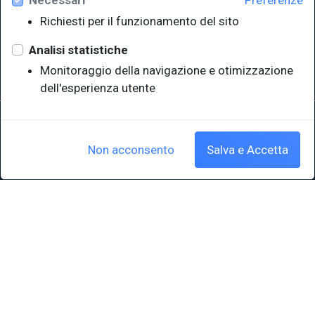
Necessari
Preferenze
Università degli Studi di Trieste
Richiesti per il funzionamento del sito
Sistema Bibliotecario di Ateneo
e Polo museale
Analisi statistiche
EUT in cifre
Monitoraggio della navigazione e otimizzazione
dell'esperienza utente
Sede legale: Università degli Studi di Trieste - Piazzale Europa,1 -
34127, Trieste, Italia
P.IVA 00211830328 - C.F. 80013890324 - P.E.C.: ateneo@pec.units.it
Non acconsento
Salva e Accetta
Cookie policy
|
Crediti