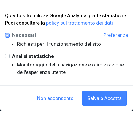
Questo sito utilizza Google Analytics per le statistiche.
Puoi consultare la
policy sul trattamento dei dati
LINK ISTITUZIONALI
Necessari
Preferenze
Università degli Studi di Trieste
Richiesti per il funzionamento del sito
Sistema Bibliotecario di Ateneo
e Polo museale
Analisi statistiche
EUT in cifre
Monitoraggio della navigazione e otimizzazione
dell'esperienza utente
Sede legale: Università degli Studi di Trieste - Piazzale Europa,1 -
34127, Trieste, Italia
P.IVA 00211830328 - C.F. 80013890324 - P.E.C.: ateneo@pec.units.it
Non acconsento
Salva e Accetta
Cookie policy
|
Crediti