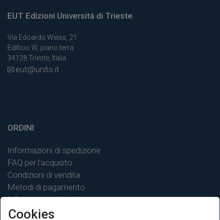
EUT Edizioni Università di Trieste
Via Edoardo Weiss, 21
Edificio W, piano terra
34128 Trieste, Italia
eut@units.it
ORDINI
Informazioni di spedizione
FAQ per l'acquisto
Condizioni di vendita
Metodi di pagamento
Informativa sulla privacy
Cookies