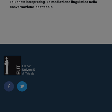
 nel
Talkshow interpreting. La mediazione linguistica nella
conversazione-spettacolo
ExPerO
outco
on st