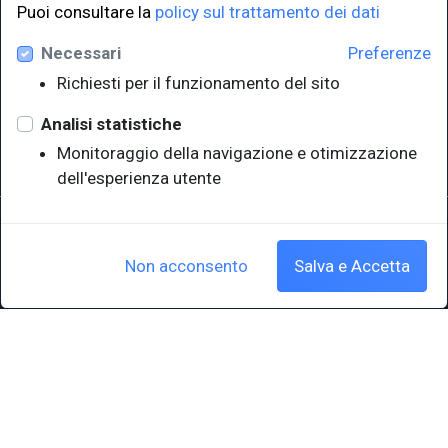
Puoi consultare la
policy sul trattamento dei dati
LINK ISTITUZIONALI
Necessari
Preferenze
Università degli Studi di Trieste
Richiesti per il funzionamento del sito
Sistema Bibliotecario di Ateneo
e Polo museale
Analisi statistiche
EUT in cifre
Monitoraggio della navigazione e otimizzazione
dell'esperienza utente
Sede legale: Università degli Studi di Trieste - Piazzale Europa,1 -
34127, Trieste, Italia
P.IVA 00211830328 - C.F. 80013890324 - P.E.C.: ateneo@pec.units.it
Non acconsento
Salva e Accetta
Cookie policy
|
Crediti