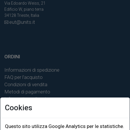
Via Edoardo Weiss, 21
Edificio W, piano terra
34128 Trieste, Italia
eut@units.it
ORDINI
Informazioni di spedizione
FAQ per l'acquisto
Condizioni di vendita
Metodi di pagamento
Informativa sulla privacy
Cookies
Questo sito utilizza Google Analytics per le statistiche.