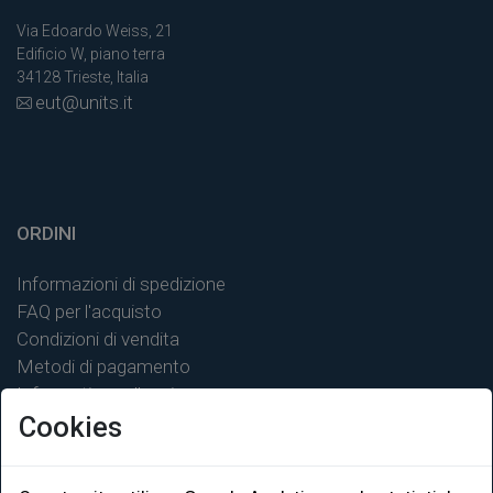
Via Edoardo Weiss, 21
Edificio W, piano terra
34128 Trieste, Italia
eut@units.it
ORDINI
Informazioni di spedizione
FAQ per l'acquisto
Condizioni di vendita
Metodi di pagamento
Informativa sulla privacy
Cookies