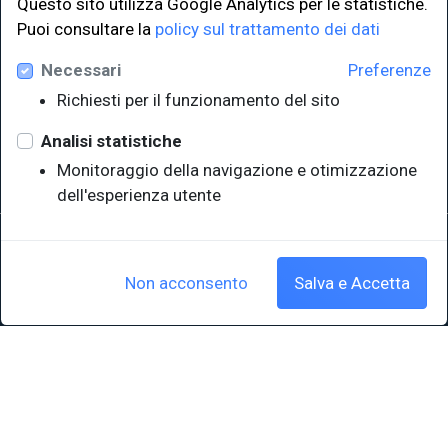
Questo sito utilizza Google Analytics per le statistiche.
LINK ISTITUZIONALI
Puoi consultare la
policy sul trattamento dei dati
Necessari
Preferenze
Università degli Studi di Trieste
Richiesti per il funzionamento del sito
Sistema Bibliotecario di Ateneo
e Polo museale
Analisi statistiche
EUT in cifre
Monitoraggio della navigazione e otimizzazione
dell'esperienza utente
Sede legale: Università degli Studi di Trieste - Piazzale Europa,1 -
34127, Trieste, Italia
P.IVA 00211830328 - C.F. 80013890324 - P.E.C.: ateneo@pec.units.it
Non acconsento
Salva e Accetta
Cookie policy
|
Crediti