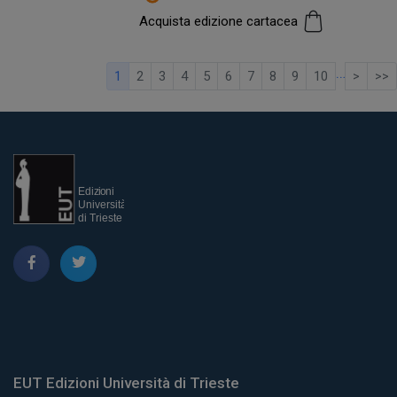
Acquista edizione cartacea
…
1
2
3
4
5
6
7
8
9
10
>
>>
EUT Edizioni Università di Trieste