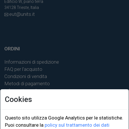
Edificio W, piano terra
34128 Trieste, Italia
eut@units.it
ORDINI
Informazioni di spedizione
FAQ per l'acquisto
Condizioni di vendita
Metodi di pagamento
Informativa sulla privacy
Cookies
Questo sito utilizza Google Analytics per le statistiche.
LINK ISTITUZIONALI
Puoi consultare la
policy sul trattamento dei dati