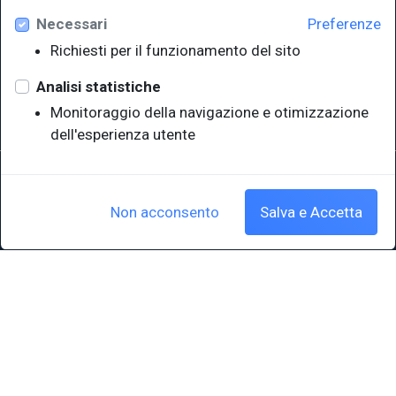
Necessari
Preferenze
Università degli Studi di Trieste
Richiesti per il funzionamento del sito
Sistema Bibliotecario di Ateneo
e Polo museale
Analisi statistiche
EUT in cifre
Monitoraggio della navigazione e otimizzazione
dell'esperienza utente
Sede legale: Università degli Studi di Trieste - Piazzale Europa,1 -
34127, Trieste, Italia
P.IVA 00211830328 - C.F. 80013890324 - P.E.C.: ateneo@pec.units.it
Non acconsento
Salva e Accetta
Cookie policy
|
Crediti