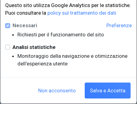
Questo sito utilizza Google Analytics per le statistiche.
LINK ISTITUZIONALI
Puoi consultare la
policy sul trattamento dei dati
Necessari
Preferenze
Università degli Studi di Trieste
Richiesti per il funzionamento del sito
Sistema Bibliotecario di Ateneo
e Polo museale
Analisi statistiche
EUT in cifre
Monitoraggio della navigazione e otimizzazione
dell'esperienza utente
Sede legale: Università degli Studi di Trieste - Piazzale Europa,1 -
34127, Trieste, Italia
P.IVA 00211830328 - C.F. 80013890324 - P.E.C.: ateneo@pec.units.it
Non acconsento
Salva e Accetta
Cookie policy
|
Crediti