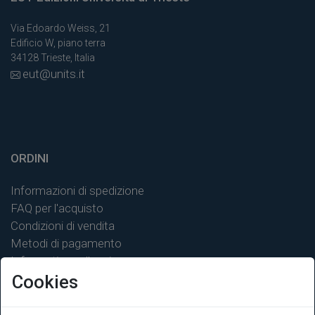
Via Edoardo Weiss, 21
Edificio W, piano terra
34128 Trieste, Italia
eut@units.it
ORDINI
Informazioni di spedizione
FAQ per l'acquisto
Condizioni di vendita
Metodi di pagamento
Informativa sulla privacy
Cookies