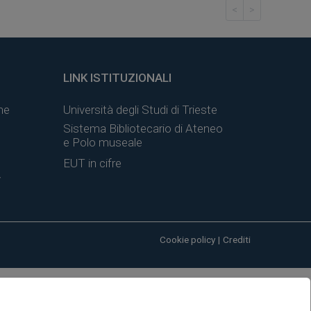
<
>
LINK ISTITUZIONALI
ne
Università degli Studi di Trieste
Sistema Bibliotecario di Ateneo
e Polo museale
EUT in cifre
y
Cookie policy
|
Crediti