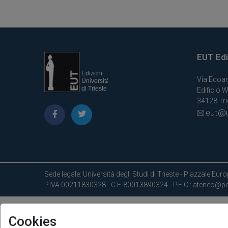
EUT Ediz
Via Edoar
Edificio W
34128 Trie
eut@u
Sede legale: Università degli Studi di Trieste - Piazzale Europ
P.IVA 00211830328 - C.F. 80013890324 - P.E.C.: ateneo@pec
Cookies