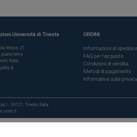
ioni Università di Trieste
ORDINI
do Weiss, 21
Informazioni di spedizio
, piano terra
FAQ per l'acquisto
ste, Italia
Condizioni di vendita
nits.it
Metodi di pagamento
Informativa sulla privac
a,1 - 34127, Trieste, Italia
.units.it