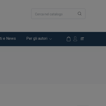
Cerca nel catalogo
ti e News
Per gli autori
IT