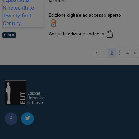
Storia
Edizione digitale ad accesso aperto
Acquista edizione cartacea
Libro
<
1
2
3
4
>