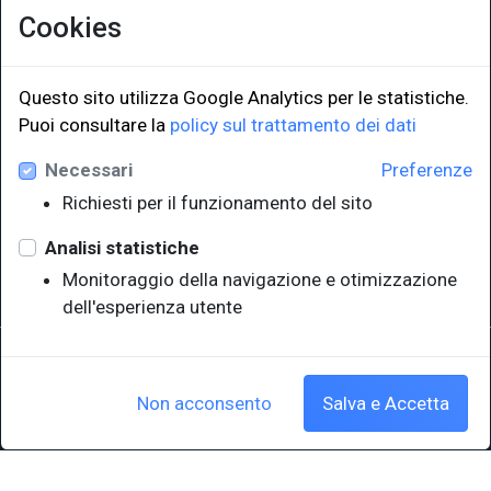
Cookies
Questo sito utilizza Google Analytics per le statistiche.
Puoi consultare la
policy sul trattamento dei dati
LINK ISTITUZIONALI
Necessari
Preferenze
Università degli Studi di Trieste
Richiesti per il funzionamento del sito
Sistema Bibliotecario di Ateneo
e Polo museale
Analisi statistiche
EUT in cifre
Monitoraggio della navigazione e otimizzazione
dell'esperienza utente
Sede legale: Università degli Studi di Trieste - Piazzale Europa,1 -
34127, Trieste, Italia
P.IVA 00211830328 - C.F. 80013890324 - P.E.C.: ateneo@pec.units.it
Non acconsento
Salva e Accetta
Cookie policy
|
Crediti