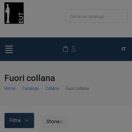
Cerca nel catalogo
IT
Fuori collana
Home
Catalogo
Collane
Fuori collana
Filtra
Storia