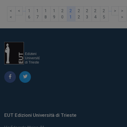
…
…
<
<
1
1
1
1
2
2
2
2
2
2
>
>
<
6
7
8
9
0
1
2
3
4
5
>
EUT Edizioni Università di Trieste