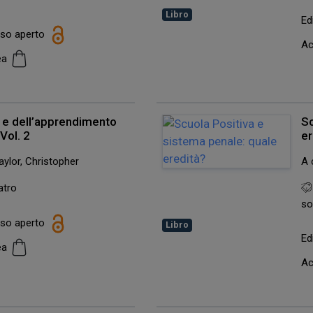
Libro
Ed
esso aperto
Ac
cea
a e dell’apprendimento
Sc
 Vol. 2
er
Taylor, Christopher
A 
atro
so
esso aperto
Libro
Ed
cea
Ac