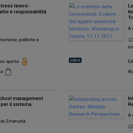
stress lavoro-
Lo
ativi e responsabilità
le
Tr
A 
nomiche, politiche e
so
Libro
esso aperto
Ed
cea
Ac
 school management
In
 per il sistema
R
A 
bat, Emanuela
e