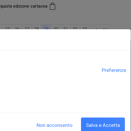
quista edizione cartacea
…
4
25
26
27
28
29
30
31
32
33
>
>>
LINK ISTITUZIONALI
Preferenze
ne
Università degli Studi di Trieste
Sistema Bibliotecario di Ateneo
e Polo museale
EUT in cifre
y
Non acconsento
Salva e Accetta
Cookie policy
|
Crediti