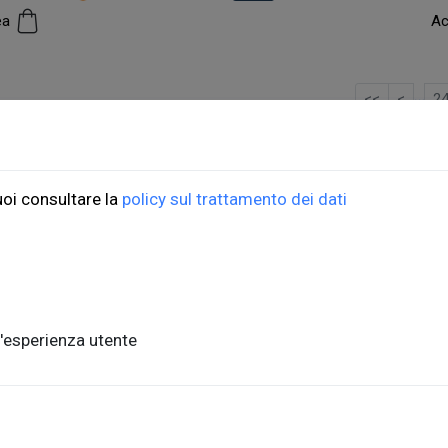
cea
Ac
…
<<
<
2
ioni Università di Trieste
ORDINI
uoi consultare la
policy sul trattamento dei dati
do Weiss, 21
Informazioni di spedizio
, piano terra
FAQ per l'acquisto
ste, Italia
Condizioni di vendita
nits.it
Metodi di pagamento
'esperienza utente
Informativa sulla privac
a,1 - 34127, Trieste, Italia