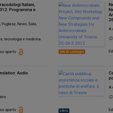
acodologi Italiani,
Ne
 2012. Programma e
N
An
2
 Pugliese, Nevio; Salvi,
A 
te, tecnologia e medicina
Ed
esso aperto
Atti di convegni
nslation: Audio
Ca
po
A 
atro
esso aperto
Ed
Libro