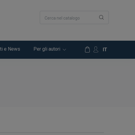
Cerca nel catalogo
ti e News
Per gli autori
IT