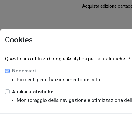
Acquista edizione carta
Cookies
EUT Ediz
Questo sito utilizza Google Analytics per le statistiche. P
Necessari
Via Edoar
Edificio W
Richiesti per il funzionamento del sito
34128 Trie
eut@u
Analisi statistiche
Monitoraggio della navigazione e otimizzazione dell
Sede legale: Università degli Studi di Trieste - Piazzale Europ