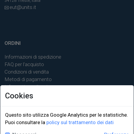
34128 Trieste, Italia
eut@units.it
ORDINI
Informazioni di spedizione
FAQ per l'acquisto
Condizioni di vendita
Metodi di pagamento
Informativa sulla privacy
Cookies
Questo sito utilizza Google Analytics per le statistiche.
LINK ISTITUZIONALI
Puoi consultare la
policy sul trattamento dei dati