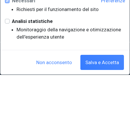
Necessari
Preferenze
Università degli Studi di Trieste
Richiesti per il funzionamento del sito
Sistema Bibliotecario di Ateneo
e Polo museale
Analisi statistiche
EUT in cifre
Monitoraggio della navigazione e otimizzazione
dell'esperienza utente
Sede legale: Università degli Studi di Trieste - Piazzale Europa,1 -
34127, Trieste, Italia
P.IVA 00211830328 - C.F. 80013890324 - P.E.C.: ateneo@pec.units.it
Non acconsento
Salva e Accetta
Cookie policy
|
Crediti