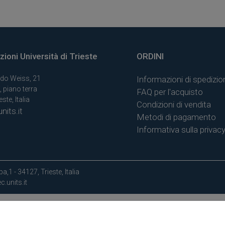
ioni Università di Trieste
ORDINI
do Weiss, 21
Informazioni di spedizio
, piano terra
FAQ per l'acquisto
ste, Italia
Condizioni di vendita
nits.it
Metodi di pagamento
Informativa sulla privac
a,1 - 34127, Trieste, Italia
.units.it