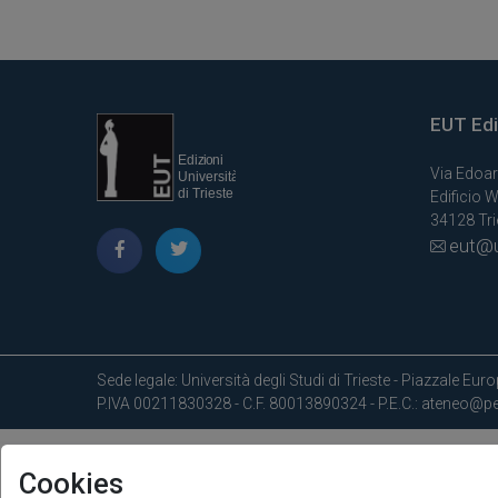
EUT Ediz
Via Edoar
Edificio W
34128 Trie
eut@u
Sede legale: Università degli Studi di Trieste - Piazzale Europ
P.IVA 00211830328 - C.F. 80013890324 - P.E.C.: ateneo@pec
Cookies