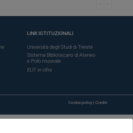
<
>
LINK ISTITUZIONALI
ne
Università degli Studi di Trieste
Sistema Bibliotecario di Ateneo
e Polo museale
EUT in cifre
y
Cookie policy
|
Crediti