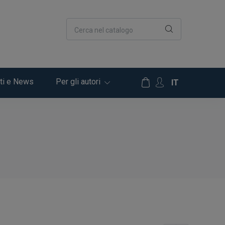
Cerca nel catalogo
ti e News
Per gli autori
IT