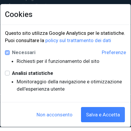
Informativa sulla privacy
Cookies
Questo sito utilizza Google Analytics per le statistiche.
Puoi consultare la
policy sul trattamento dei dati
LINK ISTITUZIONALI
Necessari
Preferenze
Università degli Studi di Trieste
Richiesti per il funzionamento del sito
Sistema Bibliotecario di Ateneo
e Polo museale
Analisi statistiche
EUT in cifre
Monitoraggio della navigazione e otimizzazione
dell'esperienza utente
Sede legale: Università degli Studi di Trieste - Piazzale Europa,1 -
34127, Trieste, Italia
P.IVA 00211830328 - C.F. 80013890324 - P.E.C.: ateneo@pec.units.it
Non acconsento
Salva e Accetta
Cookie policy
|
Crediti