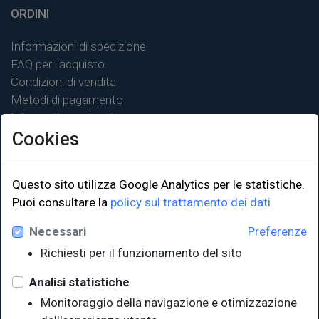
ORDINI
Informazioni di spedizione
FAQ per l'acquisto
Condizioni di vendita
Metodi di pagamento
Informativa sulla privacy
Cookies
Questo sito utilizza Google Analytics per le statistiche.
LINK ISTITUZIONALI
Puoi consultare la
policy sul trattamento dei dati
Necessari
Preferenze
Università degli Studi di Trieste
Richiesti per il funzionamento del sito
Sistema Bibliotecario di Ateneo
e Polo museale
Analisi statistiche
EUT in cifre
Monitoraggio della navigazione e otimizzazione