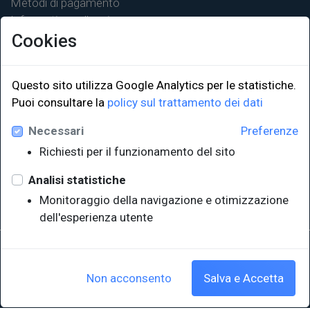
Metodi di pagamento
Informativa sulla privacy
Cookies
Questo sito utilizza Google Analytics per le statistiche.
Puoi consultare la
policy sul trattamento dei dati
LINK ISTITUZIONALI
Necessari
Preferenze
Università degli Studi di Trieste
Richiesti per il funzionamento del sito
Sistema Bibliotecario di Ateneo
e Polo museale
Analisi statistiche
EUT in cifre
Monitoraggio della navigazione e otimizzazione
dell'esperienza utente
Sede legale: Università degli Studi di Trieste - Piazzale Europa,1 -
34127, Trieste, Italia
P.IVA 00211830328 - C.F. 80013890324 - P.E.C.: ateneo@pec.units.it
Non acconsento
Salva e Accetta
Cookie policy
|
Crediti