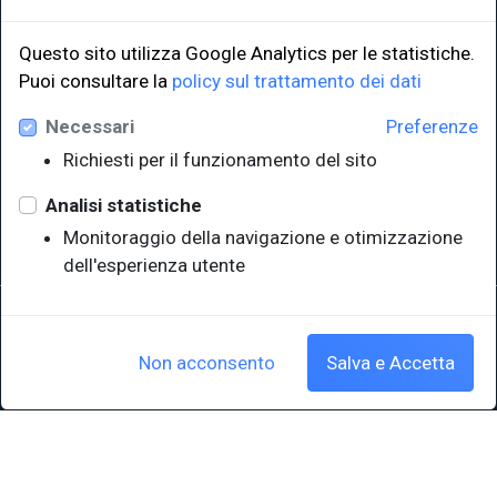
Questo sito utilizza Google Analytics per le statistiche.
LINK ISTITUZIONALI
Puoi consultare la
policy sul trattamento dei dati
Necessari
Preferenze
Università degli Studi di Trieste
Richiesti per il funzionamento del sito
Sistema Bibliotecario di Ateneo
e Polo museale
Analisi statistiche
EUT in cifre
Monitoraggio della navigazione e otimizzazione
dell'esperienza utente
Sede legale: Università degli Studi di Trieste - Piazzale Europa,1 -
34127, Trieste, Italia
P.IVA 00211830328 - C.F. 80013890324 - P.E.C.: ateneo@pec.units.it
Non acconsento
Salva e Accetta
Cookie policy
|
Crediti