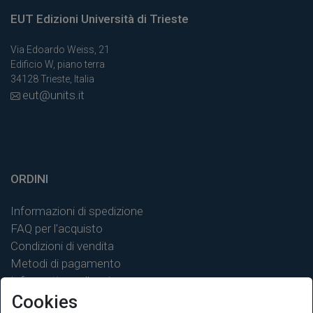
EUT Edizioni Università di Trieste
Via Edoardo Weiss, 21
Edificio W, piano terra
34128 Trieste, Italia
eut@units.it
ORDINI
Informazioni di spedizione
FAQ per l'acquisto
Condizioni di vendita
Metodi di pagamento
Informativa sulla privacy
Cookies