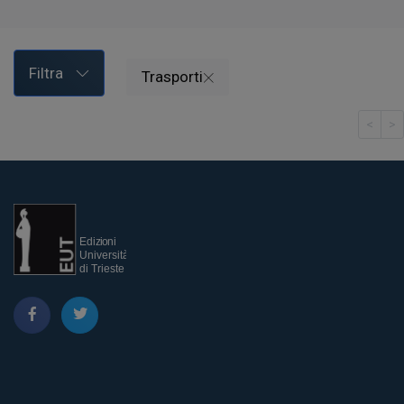
Filtra
Trasporti
<
>