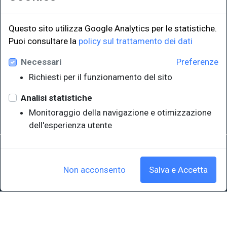
Questo sito utilizza Google Analytics per le statistiche.
Puoi consultare la
policy sul trattamento dei dati
LINK ISTITUZIONALI
Necessari
Preferenze
Università degli Studi di Trieste
Richiesti per il funzionamento del sito
Sistema Bibliotecario di Ateneo
e Polo museale
Analisi statistiche
EUT in cifre
Monitoraggio della navigazione e otimizzazione
dell'esperienza utente
Sede legale: Università degli Studi di Trieste - Piazzale Europa,1 -
34127, Trieste, Italia
P.IVA 00211830328 - C.F. 80013890324 - P.E.C.: ateneo@pec.units.it
Non acconsento
Salva e Accetta
Cookie policy
|
Crediti