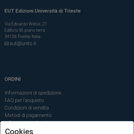
EUT Edizioni Università di Trieste
Via Edoardo Weiss, 21
Edificio W, piano terra
34128 Trieste, Italia
eut@units.it
ORDINI
Informazioni di spedizione
FAQ per l'acquisto
Condizioni di vendita
Metodi di pagamento
Informativa sulla privacy
Cookies