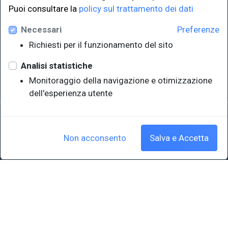
LINK ISTITUZIONALI
Puoi consultare la
policy sul trattamento dei dati
Necessari
Preferenze
Università degli Studi di Trieste
Richiesti per il funzionamento del sito
Sistema Bibliotecario di Ateneo
e Polo museale
Analisi statistiche
EUT in cifre
Monitoraggio della navigazione e otimizzazione
dell'esperienza utente
Sede legale: Università degli Studi di Trieste - Piazzale Europa,1 -
34127, Trieste, Italia
P.IVA 00211830328 - C.F. 80013890324 - P.E.C.: ateneo@pec.units.it
Non acconsento
Salva e Accetta
Cookie policy
|
Crediti