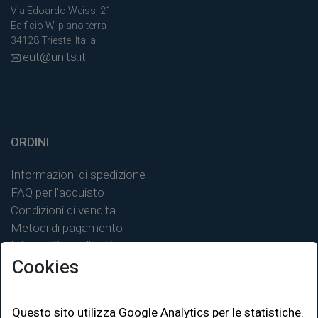
Via Edoardo Weiss, 21
Edificio W, piano terra
34128 Trieste, Italia
eut@units.it
ORDINI
Informazioni di spedizione
FAQ per l'acquisto
Condizioni di vendita
Metodi di pagamento
Informativa sulla privacy
Cookies
Questo sito utilizza Google Analytics per le statistiche.