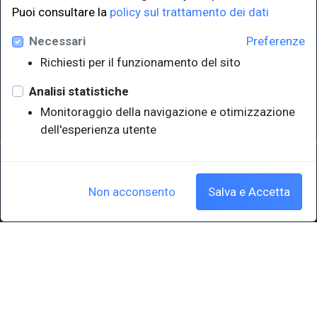
LINK ISTITUZIONALI
Puoi consultare la
policy sul trattamento dei dati
Necessari
Preferenze
Università degli Studi di Trieste
Richiesti per il funzionamento del sito
Sistema Bibliotecario di Ateneo
e Polo museale
Analisi statistiche
EUT in cifre
Monitoraggio della navigazione e otimizzazione
dell'esperienza utente
Sede legale: Università degli Studi di Trieste - Piazzale Europa,1 -
34127, Trieste, Italia
P.IVA 00211830328 - C.F. 80013890324 - P.E.C.: ateneo@pec.units.it
Non acconsento
Salva e Accetta
Cookie policy
|
Crediti