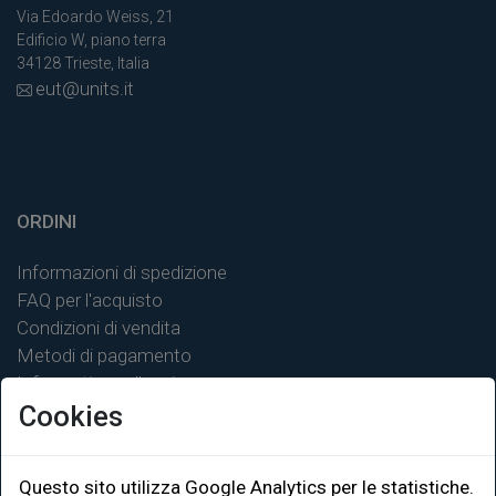
Via Edoardo Weiss, 21
Edificio W, piano terra
34128 Trieste, Italia
eut@units.it
ORDINI
Informazioni di spedizione
FAQ per l'acquisto
Condizioni di vendita
Metodi di pagamento
Informativa sulla privacy
Cookies
Questo sito utilizza Google Analytics per le statistiche.