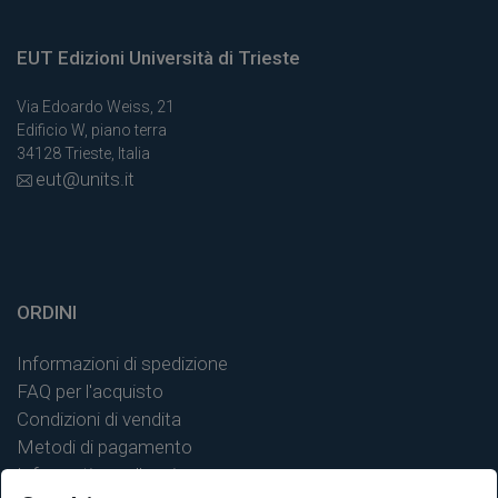
EUT Edizioni Università di Trieste
Via Edoardo Weiss, 21
Edificio W, piano terra
34128 Trieste, Italia
eut@units.it
ORDINI
Informazioni di spedizione
FAQ per l'acquisto
Condizioni di vendita
Metodi di pagamento
Informativa sulla privacy