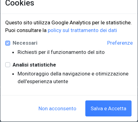
Cookies
Questo sito utilizza Google Analytics per le statistiche.
LINK ISTITUZIONALI
Puoi consultare la
policy sul trattamento dei dati
Necessari
Preferenze
Università degli Studi di Trieste
Richiesti per il funzionamento del sito
Sistema Bibliotecario di Ateneo
e Polo museale
Analisi statistiche
EUT in cifre
Monitoraggio della navigazione e otimizzazione
dell'esperienza utente
Sede legale: Università degli Studi di Trieste - Piazzale Europa,1 -
34127, Trieste, Italia
P.IVA 00211830328 - C.F. 80013890324 - P.E.C.: ateneo@pec.units.it
Non acconsento
Salva e Accetta
Cookie policy
|
Crediti