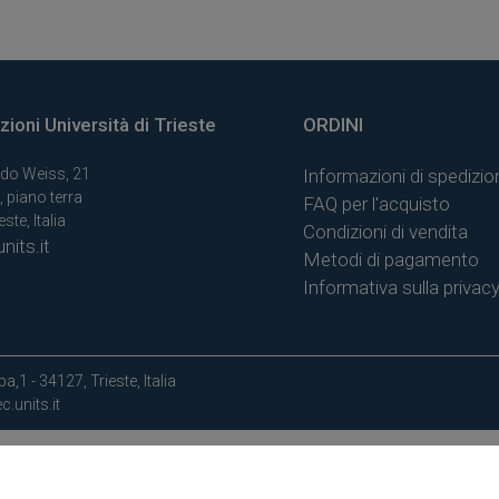
ioni Università di Trieste
ORDINI
do Weiss, 21
Informazioni di spedizio
, piano terra
FAQ per l'acquisto
ste, Italia
Condizioni di vendita
nits.it
Metodi di pagamento
Informativa sulla privac
a,1 - 34127, Trieste, Italia
.units.it