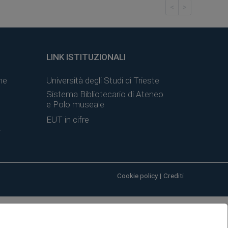
<
>
LINK ISTITUZIONALI
ne
Università degli Studi di Trieste
Sistema Bibliotecario di Ateneo
e Polo museale
EUT in cifre
y
Cookie policy
|
Crediti