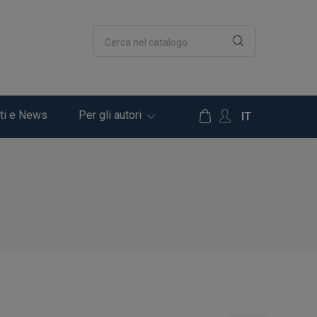
Cerca nel catalogo
ti e News
Per gli autori
IT