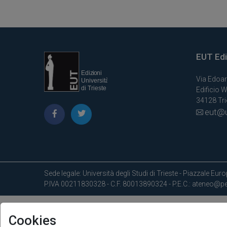
EUT Ediz
Via Edoar
Edificio W
34128 Trie
eut@u
Sede legale: Università degli Studi di Trieste - Piazzale Europ
P.IVA 00211830328 - C.F. 80013890324 - P.E.C.: ateneo@pec
Cookies