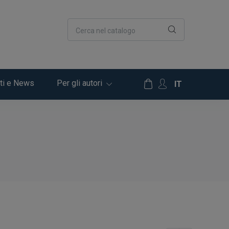
Cerca nel catalogo
ti e News
Per gli autori
IT