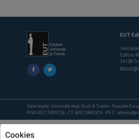
EUT Ediz
Via Edoar
Edificio W
34128 Trie
eut@u
Sede legale: Università degli Studi di Trieste - Piazzale Europ
P.IVA 00211830328 - C.F. 80013890324 - P.E.C.: ateneo@pec
Cookies