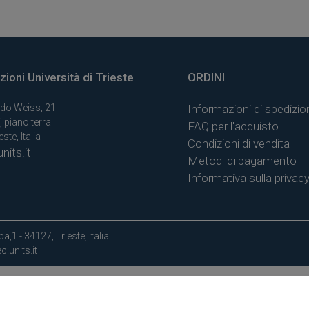
ioni Università di Trieste
ORDINI
do Weiss, 21
Informazioni di spedizio
, piano terra
FAQ per l'acquisto
ste, Italia
Condizioni di vendita
nits.it
Metodi di pagamento
Informativa sulla privac
a,1 - 34127, Trieste, Italia
.units.it