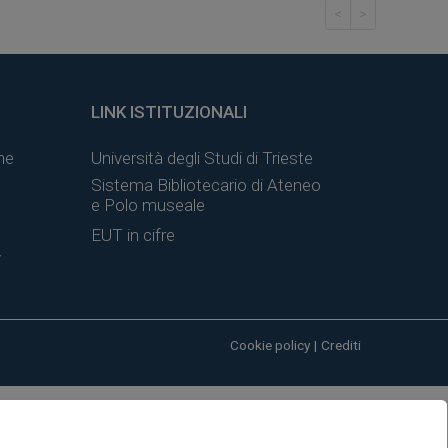
<
>
LINK ISTITUZIONALI
ne
Università degli Studi di Trieste
Sistema Bibliotecario di Ateneo
e Polo museale
EUT in cifre
y
Cookie policy
|
Crediti