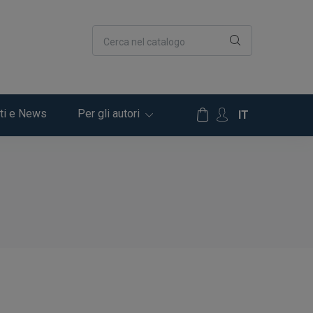
Cerca nel catalogo
ti e News
Per gli autori
IT