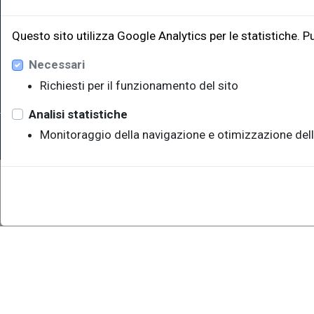
Edificio W
34128 Trie
Questo sito utilizza Google Analytics per le statistiche. P
eut@u
Necessari
Richiesti per il funzionamento del sito
Analisi statistiche
Sede legale: Università degli Studi di Trieste - Piazzale Europ
Monitoraggio della navigazione e otimizzazione dell
P.IVA 00211830328 - C.F. 80013890324 - P.E.C.: ateneo@pec