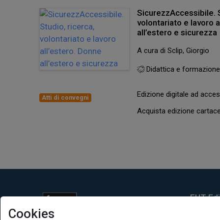
SicurezzAccessibile. S
volontariato e lavoro 
all’estero e sicurezza
A cura di Sclip, Giorgio
Didattica e formazion
Edizione digitale ad acc
Atti di convegni
Acquista edizione carta
EUT Ediz
Cookies
Via Edoar