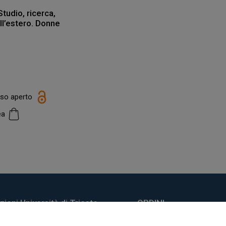
tudio, ricerca,
all’estero. Donne
e
esso aperto
cea
ioni Università di Trieste
ORDINI
do Weiss, 21