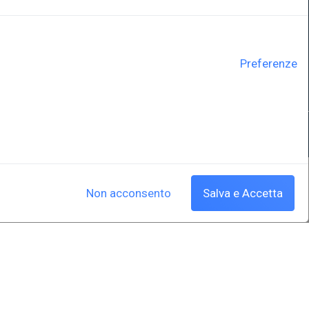
ne
Università degli Studi di Trieste
Sistema Bibliotecario di Ateneo
e Polo museale
EUT in cifre
Preferenze
y
Cookie policy
|
Crediti
Non acconsento
Salva e Accetta