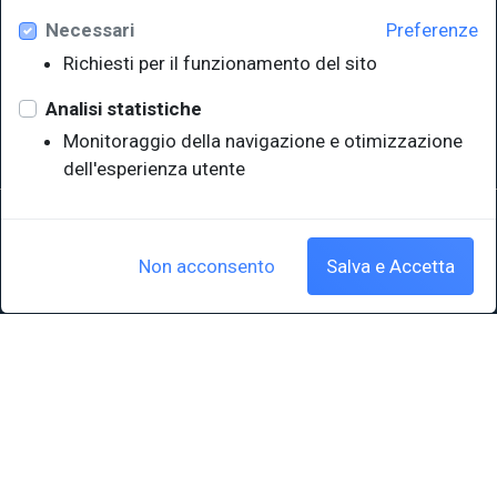
Necessari
Preferenze
Università degli Studi di Trieste
Richiesti per il funzionamento del sito
Sistema Bibliotecario di Ateneo
e Polo museale
Analisi statistiche
EUT in cifre
Monitoraggio della navigazione e otimizzazione
dell'esperienza utente
Sede legale: Università degli Studi di Trieste - Piazzale Europa,1 -
34127, Trieste, Italia
P.IVA 00211830328 - C.F. 80013890324 - P.E.C.: ateneo@pec.units.it
Non acconsento
Salva e Accetta
Cookie policy
|
Crediti