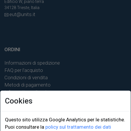
Edificio W, piano terra
34128 Trieste, Italia
eut@units.it
ORDINI
Informazioni di spedizione
FAQ per l'acquisto
Condizioni di vendita
Metodi di pagamento
Informativa sulla privacy
Cookies
Questo sito utilizza Google Analytics per le statistiche.
LINK ISTITUZIONALI
Puoi consultare la
policy sul trattamento dei dati