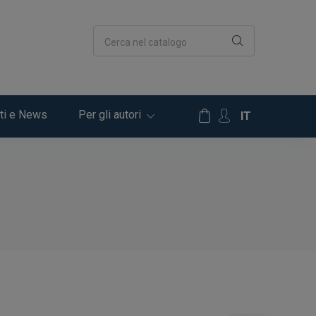
Cerca nel catalogo
ti e News
Per gli autori
IT