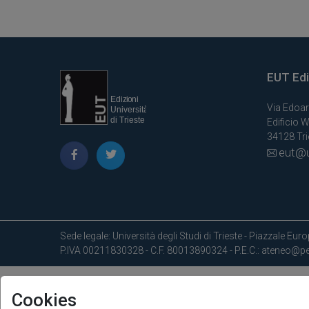
EUT Ediz
Via Edoar
Edificio W
34128 Trie
eut@u
Sede legale: Università degli Studi di Trieste - Piazzale Europ
P.IVA 00211830328 - C.F. 80013890324 - P.E.C.: ateneo@pec
Cookies