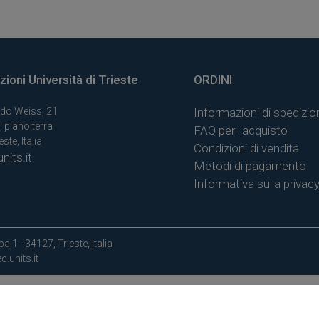
ioni Università di Trieste
ORDINI
do Weiss, 21
Informazioni di spedizio
, piano terra
FAQ per l'acquisto
ste, Italia
Condizioni di vendita
nits.it
Metodi di pagamento
Informativa sulla privac
a,1 - 34127, Trieste, Italia
.units.it