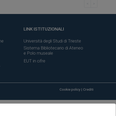
<
>
LINK ISTITUZIONALI
ne
Università degli Studi di Trieste
Sistema Bibliotecario di Ateneo
e Polo museale
EUT in cifre
y
Cookie policy
|
Crediti