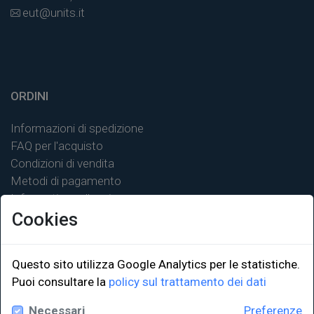
eut@units.it
ORDINI
Informazioni di spedizione
FAQ per l'acquisto
Condizioni di vendita
Metodi di pagamento
Informativa sulla privacy
Cookies
Questo sito utilizza Google Analytics per le statistiche.
Puoi consultare la
policy sul trattamento dei dati
LINK ISTITUZIONALI
Necessari
Preferenze