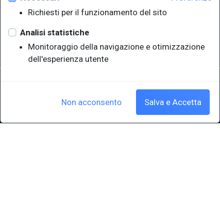
Università degli Studi di Trieste
Richiesti per il funzionamento del sito
Sistema Bibliotecario di Ateneo
e Polo museale
Analisi statistiche
EUT in cifre
Monitoraggio della navigazione e otimizzazione
dell'esperienza utente
Sede legale: Università degli Studi di Trieste - Piazzale Europa,1 -
34127, Trieste, Italia
P.IVA 00211830328 - C.F. 80013890324 - P.E.C.: ateneo@pec.units.it
Non acconsento
Salva e Accetta
Cookie policy
|
Crediti