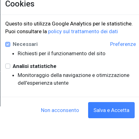
Cookies
LINK ISTITUZIONALI
Questo sito utilizza Google Analytics per le statistiche.
Università degli Studi di Trieste
Puoi consultare la
policy sul trattamento dei dati
Sistema Bibliotecario di Ateneo
e Polo museale
Necessari
Preferenze
EUT in cifre
Richiesti per il funzionamento del sito
Analisi statistiche
Monitoraggio della navigazione e otimizzazione
Sede legale: Università degli Studi di Trieste - Piazzale Europa,1 -
dell'esperienza utente
34127, Trieste, Italia
P.IVA 00211830328 - C.F. 80013890324 - P.E.C.: ateneo@pec.units.it
Cookie policy
|
Crediti
Non acconsento
Salva e Accetta