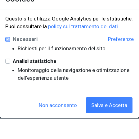
Questo sito utilizza Google Analytics per le statistiche.
LINK ISTITUZIONALI
Puoi consultare la
policy sul trattamento dei dati
Necessari
Preferenze
Università degli Studi di Trieste
Richiesti per il funzionamento del sito
Sistema Bibliotecario di Ateneo
e Polo museale
Analisi statistiche
EUT in cifre
Monitoraggio della navigazione e otimizzazione
dell'esperienza utente
Sede legale: Università degli Studi di Trieste - Piazzale Europa,1 -
34127, Trieste, Italia
P.IVA 00211830328 - C.F. 80013890324 - P.E.C.: ateneo@pec.units.it
Non acconsento
Salva e Accetta
Cookie policy
|
Crediti