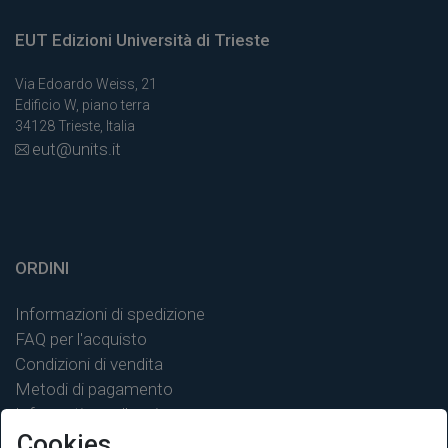
EUT Edizioni Università di Trieste
Via Edoardo Weiss, 21
Edificio W, piano terra
34128 Trieste, Italia
eut@units.it
ORDINI
Informazioni di spedizione
FAQ per l'acquisto
Condizioni di vendita
Metodi di pagamento
Informativa sulla privacy
Cookies