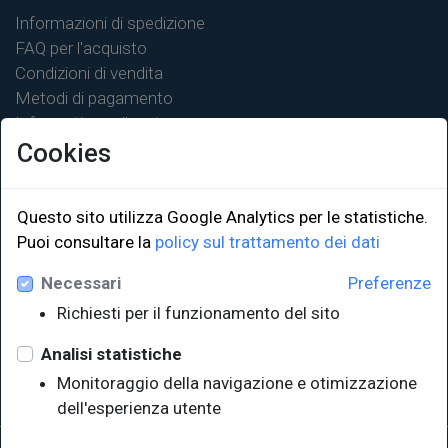
Informazioni di spedizione
FAQ per l'acquisto
Condizioni di vendita
Metodi di pagamento
Informativa sulla privacy
Cookies
Questo sito utilizza Google Analytics per le statistiche.
LINK ISTITUZIONALI
Puoi consultare la
policy sul trattamento dei dati
Necessari
Preferenze
Università degli Studi di Trieste
Richiesti per il funzionamento del sito
Sistema Bibliotecario di Ateneo
e Polo museale
Analisi statistiche
EUT in cifre
Monitoraggio della navigazione e otimizzazione
dell'esperienza utente