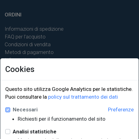
ORDINI
Informazioni di spedizione
FAQ per l'acquisto
Condizioni di vendita
Metodi di pagamento
Informativa sulla privacy
Cookies
Questo sito utilizza Google Analytics per le statistiche.
LINK ISTITUZIONALI
Puoi consultare la
policy sul trattamento dei dati
Necessari
Preferenze
Università degli Studi di Trieste
Richiesti per il funzionamento del sito
Sistema Bibliotecario di Ateneo
e Polo museale
Analisi statistiche
EUT in cifre