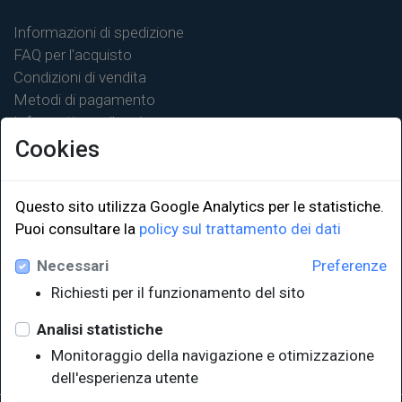
Informazioni di spedizione
FAQ per l'acquisto
Condizioni di vendita
Metodi di pagamento
Informativa sulla privacy
Cookies
Questo sito utilizza Google Analytics per le statistiche.
LINK ISTITUZIONALI
Puoi consultare la
policy sul trattamento dei dati
Necessari
Preferenze
Università degli Studi di Trieste
Richiesti per il funzionamento del sito
Sistema Bibliotecario di Ateneo
e Polo museale
Analisi statistiche
EUT in cifre
Monitoraggio della navigazione e otimizzazione
dell'esperienza utente