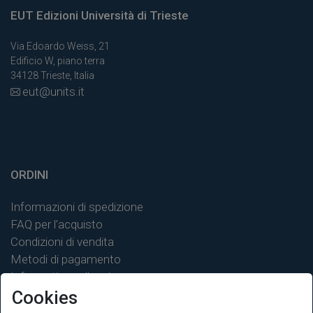
EUT Edizioni Università di Trieste
Via Edoardo Weiss, 21
Edificio W, piano terra
34128 Trieste, Italia
eut@units.it
ORDINI
Informazioni di spedizione
FAQ per l'acquisto
Condizioni di vendita
Metodi di pagamento
Informativa sulla privacy
Cookies