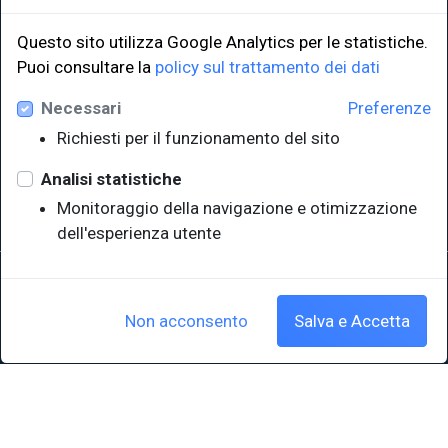
Questo sito utilizza Google Analytics per le statistiche.
Puoi consultare la
policy sul trattamento dei dati
LINK ISTITUZIONALI
Necessari
Preferenze
Università degli Studi di Trieste
Richiesti per il funzionamento del sito
Sistema Bibliotecario di Ateneo
e Polo museale
Analisi statistiche
EUT in cifre
Monitoraggio della navigazione e otimizzazione
dell'esperienza utente
Sede legale: Università degli Studi di Trieste - Piazzale Europa,1 -
34127, Trieste, Italia
P.IVA 00211830328 - C.F. 80013890324 - P.E.C.: ateneo@pec.units.it
Non acconsento
Salva e Accetta
Cookie policy
|
Crediti