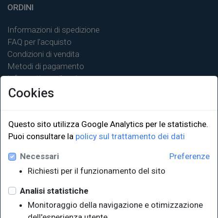
ORDINI
Informazioni di spedizione
FAQ per l'acquisto
Condizioni di vendita
Metodi di pagamento
Informativa sulla privacy
Cookies
Questo sito utilizza Google Analytics per le statistiche.
Puoi consultare la
policy sul trattamento dei dati
LINK ISTITUZIONALI
Necessari
Preferenze
Università degli Studi di Trieste
Richiesti per il funzionamento del sito
Sistema Bibliotecario di Ateneo
e Polo museale
Analisi statistiche
EUT in cifre
Monitoraggio della navigazione e otimizzazione
dell'esperienza utente