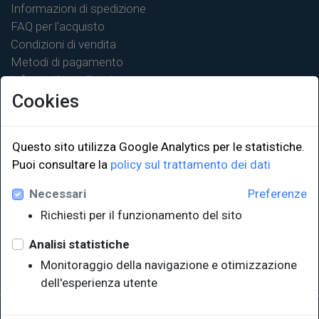
Informazioni di spedizione
FAQ per l'acquisto
Condizioni di vendita
Metodi di pagamento
Informativa sulla privacy
Cookies
Questo sito utilizza Google Analytics per le statistiche.
LINK ISTITUZIONALI
Puoi consultare la
policy sul trattamento dei dati
Necessari
Preferenze
Università degli Studi di Trieste
Richiesti per il funzionamento del sito
Sistema Bibliotecario di Ateneo
e Polo museale
Analisi statistiche
EUT in cifre
Monitoraggio della navigazione e otimizzazione
dell'esperienza utente
Sede legale: Università degli Studi di Trieste - Piazzale Europa,1 -