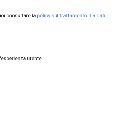
, piano terra
FAQ per l'acquisto
ste, Italia
Condizioni di vendita
uoi consultare la
policy sul trattamento dei dati
nits.it
Metodi di pagamento
Informativa sulla privac
a,1 - 34127, Trieste, Italia
'esperienza utente
.units.it