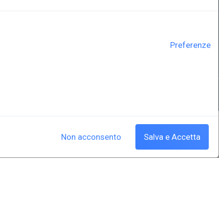
Sistema Bibliotecario di Ateneo
e Polo museale
EUT in cifre
Preferenze
y
Cookie policy
|
Crediti
Non acconsento
Salva e Accetta