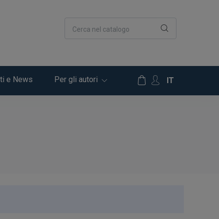
Cerca nel catalogo
ti e News
Per gli autori
IT