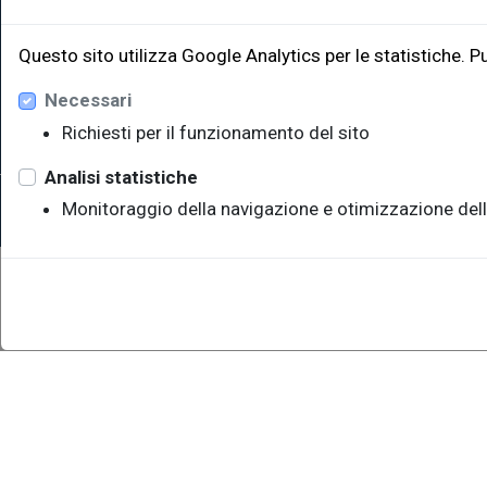
Edificio W
34128 Trie
Questo sito utilizza Google Analytics per le statistiche. P
eut@u
Necessari
Richiesti per il funzionamento del sito
Analisi statistiche
Sede legale: Università degli Studi di Trieste - Piazzale Europ
Monitoraggio della navigazione e otimizzazione dell
P.IVA 00211830328 - C.F. 80013890324 - P.E.C.: ateneo@pec