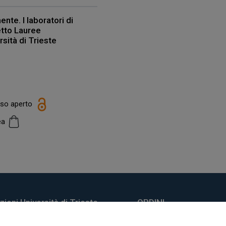
nte. I laboratori di
tto Lauree
rsità di Trieste
e
esso aperto
cea
ioni Università di Trieste
ORDINI
do Weiss, 21
Informazioni di spedizio