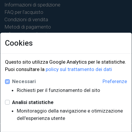
Informazioni di spedizione
FAQ per l'acquisto
Condizioni di vendita
Metodi di pagamento
Informativa sulla privacy
Cookies
Questo sito utilizza Google Analytics per le statistiche.
Puoi consultare la
policy sul trattamento dei dati
LINK ISTITUZIONALI
Necessari
Preferenze
Università degli Studi di Trieste
Richiesti per il funzionamento del sito
Sistema Bibliotecario di Ateneo
e Polo museale
Analisi statistiche
EUT in cifre
Monitoraggio della navigazione e otimizzazione
dell'esperienza utente
Sede legale: Università degli Studi di Trieste - Piazzale Europa,1 -