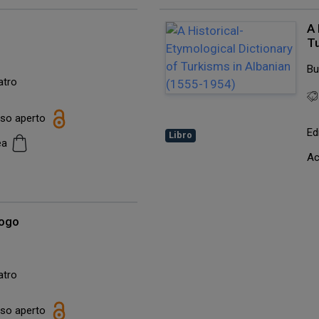
A 
Tu
Bu
atro
esso aperto
Ed
Libro
cea
Ac
logo
atro
esso aperto