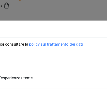
cea
ioni Università di Trieste
ORDINI
uoi consultare la
policy sul trattamento dei dati
do Weiss, 21
Informazioni di spedizio
, piano terra
FAQ per l'acquisto
ste, Italia
Condizioni di vendita
nits.it
Metodi di pagamento
'esperienza utente
Informativa sulla privac
a,1 - 34127, Trieste, Italia
.units.it