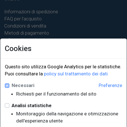
Informazioni di spedizione
FAQ per l'acquisto
Condizioni di vendita
Metodi di pagamento
Informativa sulla privacy
Cookies
Questo sito utilizza Google Analytics per le statistiche.
Puoi consultare la
policy sul trattamento dei dati
LINK ISTITUZIONALI
Necessari
Preferenze
Università degli Studi di Trieste
Richiesti per il funzionamento del sito
Sistema Bibliotecario di Ateneo
e Polo museale
Analisi statistiche
EUT in cifre
Monitoraggio della navigazione e otimizzazione
dell'esperienza utente