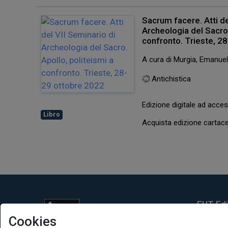
Sacrum facere. Atti de
Archeologia del Sacro.
confronto. Trieste, 2
A cura di Murgia, Emanue
Antichistica
Edizione digitale ad acc
Libro
Acquista edizione carta
EUT Ediz
Cookies
Via Edoar