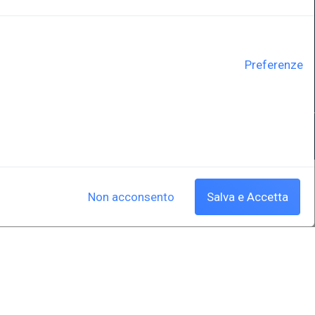
Sistema Bibliotecario di Ateneo
e Polo museale
EUT in cifre
Preferenze
y
Cookie policy
|
Crediti
Non acconsento
Salva e Accetta