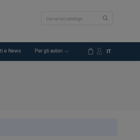
Cerca nel catalogo
ti e News
Per gli autori
IT