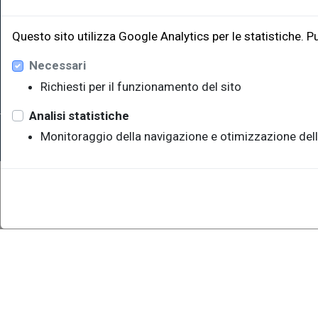
Edificio W
34128 Trie
Questo sito utilizza Google Analytics per le statistiche. P
eut@u
Necessari
Richiesti per il funzionamento del sito
Analisi statistiche
Sede legale: Università degli Studi di Trieste - Piazzale Europ
Monitoraggio della navigazione e otimizzazione dell
P.IVA 00211830328 - C.F. 80013890324 - P.E.C.: ateneo@pec