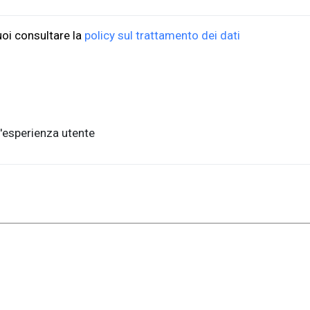
, piano terra
FAQ per l'acquisto
ste, Italia
Condizioni di vendita
uoi consultare la
policy sul trattamento dei dati
nits.it
Metodi di pagamento
Informativa sulla privac
a,1 - 34127, Trieste, Italia
'esperienza utente
.units.it