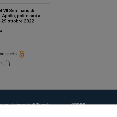
l VII Seminario di
 Apollo, politeismi a
8-29 ottobre 2022
la
esso aperto
cea
ioni Università di Trieste
ORDINI
do Weiss, 21
Informazioni di spedizio