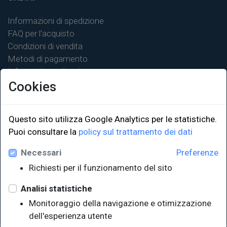
Informazioni di spedizione
FAQ per l'acquisto
Condizioni di vendita
Metodi di pagamento
Informativa sulla privacy
Cookies
Questo sito utilizza Google Analytics per le statistiche.
Puoi consultare la
policy sul trattamento dei dati
LINK ISTITUZIONALI
Necessari
Preferenze
Università degli Studi di Trieste
Richiesti per il funzionamento del sito
Sistema Bibliotecario di Ateneo
e Polo museale
Analisi statistiche
EUT in cifre
Monitoraggio della navigazione e otimizzazione
dell'esperienza utente