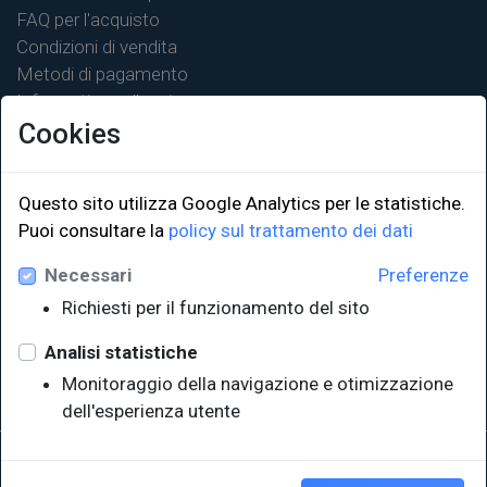
FAQ per l'acquisto
Condizioni di vendita
Metodi di pagamento
Informativa sulla privacy
Cookies
Questo sito utilizza Google Analytics per le statistiche.
Puoi consultare la
policy sul trattamento dei dati
LINK ISTITUZIONALI
Necessari
Preferenze
Università degli Studi di Trieste
Richiesti per il funzionamento del sito
Sistema Bibliotecario di Ateneo
e Polo museale
Analisi statistiche
EUT in cifre
Monitoraggio della navigazione e otimizzazione
dell'esperienza utente
Sede legale: Università degli Studi di Trieste - Piazzale Europa,1 -
34127, Trieste, Italia