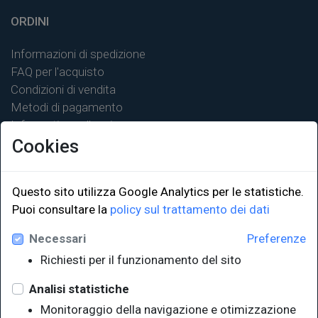
ORDINI
Informazioni di spedizione
FAQ per l'acquisto
Condizioni di vendita
Metodi di pagamento
Informativa sulla privacy
Cookies
Questo sito utilizza Google Analytics per le statistiche.
Puoi consultare la
policy sul trattamento dei dati
LINK ISTITUZIONALI
Necessari
Preferenze
Università degli Studi di Trieste
Richiesti per il funzionamento del sito
Sistema Bibliotecario di Ateneo
e Polo museale
Analisi statistiche
EUT in cifre
Monitoraggio della navigazione e otimizzazione