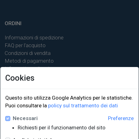
ORDINI
Informazioni di spedizione
FAQ per l'acquisto
Condizioni di vendita
Metodi di pagamento
Informativa sulla privacy
Cookies
Questo sito utilizza Google Analytics per le statistiche.
Puoi consultare la
policy sul trattamento dei dati
LINK ISTITUZIONALI
Necessari
Preferenze
Università degli Studi di Trieste
Richiesti per il funzionamento del sito
Sistema Bibliotecario di Ateneo
e Polo museale